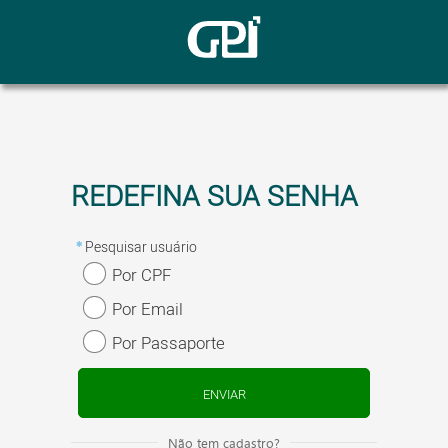
Pesquisar usuário
Por CPF
Por Email
Por Passaporte
ENVIAR
Não tem cadastro?